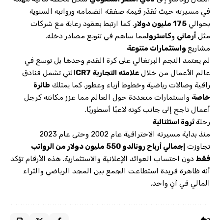
في مسيرته حيث تُقدّر قيمة صفقة انضمامه ورواتبه السنوية
بحوالي
175 مليون دولار
. كما ارتبط بعقود رعاية مع شركات
مثل
أرماني
و
كاسترول
مما ساهم في تنويع مصادر دخله.
مشاريع
واستثمارات متنوعة
لم يعتمد النجم البرتغالي على كرة القدم وحدها بل توسع في
عالم الأعمال من خلال
علامته التجارية CR7
التي تشمل فنادق
راقية وصالات رياضية وخطوط أزياء وعطور. كما يمتلك
طائرة
خاصة
واستثمارات متعددة حول العالم مما عزز مكانته كرجل
أعمال ناجح إلى جانب كونه لاعبًا أسطوريًا.
رحلة
ثروة استثنائية
منذ بداية مسيرته الاحترافية عام 2002 وحتى عام 2023
تجاوزت
إجمالي أرباح رونالدو 550 مليون دولار من الرواتب
فقط
دون احتساب العوائد الإعلانية والاستثمارية. هذه الأرقام تؤكد
أنه ظاهرة فريدة استطاعت الجمع بين المجد الرياضي والثراء
المالي في آنٍ واحد.