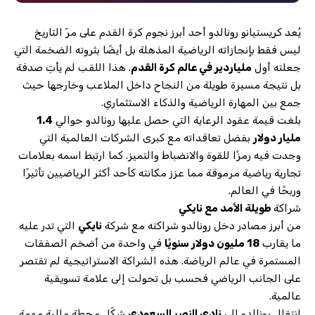
يُعد كريستيانو رونالدو أحد أبرز نجوم كرة القدم على مرّ التاريخ
ليس فقط بإنجازاته الرياضية المذهلة بل أيضًا بثروته الضخمة التي
جعلته أول
ملياردير في عالم كرة القدم
. هذا اللقب لم يأتِ صدفة
بل نتيجة مسيرة طويلة من النجاح داخل الملاعب وخارجها حيث
جمع بين المهارة الرياضية والذكاء الاستثماري.
بلغت قيمة عقود الرعاية التي حصل عليها رونالدو حوالي
1.4
مليار دولار
بفضل تعاقداته مع كبرى الشركات العالمية التي
وجدت فيه رمزًا للقوة والانضباط والتميز. كما ارتبط اسمه بعلامات
تجارية رياضية مرموقة مما عزز مكانته كأحد أكثر الرياضيين تأثيرًا
وربحًا في العالم.
شراكة
طويلة الأمد مع نايكي
من أبرز مصادر دخل رونالدو شراكته مع شركة
نايكي
التي تدر عليه
ما يقارب
18 مليون دولار سنويًا
في واحدة من أضخم الصفقات
المستمرة في عالم الرياضة. هذه الشراكة الاستراتيجية لم تقتصر
على الجانب الرياضي فحسب بل تحولت إلى علامة تسويقية
عالمية.
انتقال رونالدو إلى
نادي النصر السعودي
شكّل محطة مالية مهمة