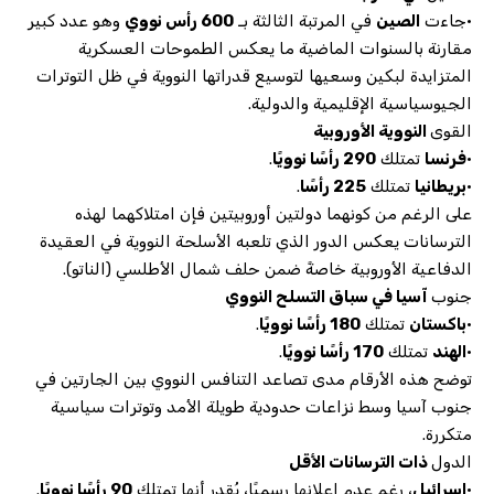
•جاءت
الصين
في المرتبة الثالثة بـ
600 رأس نووي
وهو عدد كبير
مقارنة بالسنوات الماضية ما يعكس الطموحات العسكرية
المتزايدة لبكين وسعيها لتوسيع قدراتها النووية في ظل التوترات
الجيوسياسية الإقليمية والدولية.
القوى
النووية الأوروبية
•
فرنسا
تمتلك
290 رأسًا نوويًا
.
•
بريطانيا
تمتلك
225 رأسًا
.
على الرغم من كونهما دولتين أوروبيتين فإن امتلاكهما لهذه
الترسانات يعكس الدور الذي تلعبه الأسلحة النووية في العقيدة
الدفاعية الأوروبية خاصةً ضمن حلف شمال الأطلسي (الناتو).
جنوب
آسيا في سباق التسلح النووي
•
باكستان
تمتلك
180 رأسًا نوويًا
.
•
الهند
تمتلك
170 رأسًا نوويًا
.
توضح هذه الأرقام مدى تصاعد التنافس النووي بين الجارتين في
جنوب آسيا وسط نزاعات حدودية طويلة الأمد وتوترات سياسية
متكررة.
الدول
ذات الترسانات الأقل
•
إسرائيل
، رغم عدم إعلانها رسميًا، يُقدر أنها تمتلك
90 رأسًا نوويًا
.