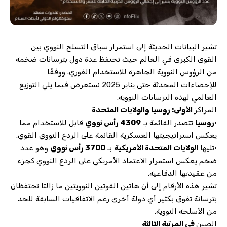
تشير البيانات الحديثة إلى استمرار سباق التسلح النووي بين
القوى الكبرى في العالم حيث تحتفظ عدة دول بترسانات ضخمة
من الرؤوس النووية الجاهزة للاستخدام الفوري. ووفقًا
للإحصاءات المحدثة حتى يناير 2025 نستعرض فيما يلي التوزيع
العالمي لهذه الترسانات النووية.
المراكز
الأولى: روسيا والولايات المتحدة
•
روسيا
تتصدر القائمة بـ
4309 رأس نووي
قابل للاستخدام مما
يعكس استراتيجيتها العسكرية القائمة على الردع النووي القوي.
•تليها
الولايات المتحدة الأمريكية
بـ
3700 رأس نووي
وهو عدد
ضخم يعكس استمرار الاعتماد الأمريكي على الردع النووي كجزء
من عقيدتها الدفاعية.
تشير هذه الأرقام إلى أن هاتين القوتين النوويتين ما زالتا تحتفظان
بترسانة تفوق بكثير أي دولة أخرى رغم الاتفاقيات السابقة للحد
من الأسلحة النووية.
الصين
في المرتبة الثالثة