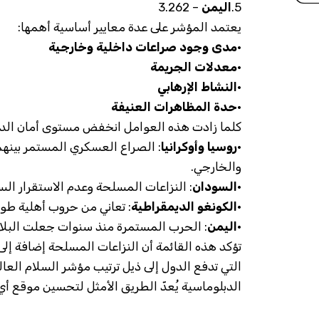
5.
اليمن
– 3.262
يعتمد المؤشر على عدة معايير أساسية أهمها:
•
مدى وجود صراعات داخلية وخارجية
•
معدلات الجريمة
•
النشاط الإرهابي
•
حدة المظاهرات العنيفة
كلما زادت هذه العوامل انخفض مستوى أمان الدو
•
روسيا وأوكرانيا
: الصراع العسكري المستمر بينه
والخارجي.
•
السودان
: النزاعات المسلحة وعدم الاستقرار ال
•
الكونغو الديمقراطية
: تعاني من حروب أهلية طوي
•
اليمن
: الحرب المستمرة منذ سنوات جعلت البلاد م
تؤكد هذه القائمة أن النزاعات المسلحة إضافة إلى
التي تدفع الدول إلى ذيل ترتيب مؤشر السلام العا
الدبلوماسية يُعدّ الطريق الأمثل لتحسين موقع أي