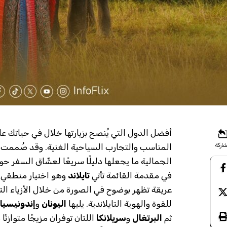
اركة
المناسب والتجارب السياحية الغنية. وقد صُممت
الجمالية ما يجعلها دليلًا سريعًا لعشّاق السفر حو
في مقدمة القائمة تأتي
تايلاند
وهو اختيار منطقي ل
عريقة تظهر بوضوح في الصورة من خلال الأزياء التقل
للقوة والهوية التايلاندية. يليها
اليونان
و
إندونيسيا
ثم
البرتغال
و
سريلانكا
اللتان توفران مزيجًا متوازن