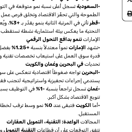
•
السعودية
تسجل أعلى نسبة نمو متوقعة في الت
الطموحة والتي تحفّز الاقتصاد وتخلق فرص عمل 
•
قطر
تأتي في المرتبة الثانية بنمو يقدّر بـ
+3%
، ويُ
التحتية ما يعكس بيئة استثمارية نشطة تستقطب 
الإمارات
تنمو بدافع التحول الرقمي
•تشهد
الإمارات
نمواً معتدلاً بنسبة
+1.25%
بفضل ت
قدرة سوق العمل على استيعاب تخصصات تقنية ومهن
تحديات
في البحرين وعُمان والكويت
•
البحرين
تواجه ضغوطاً اقتصادية تنعكس على سو
يستدعي إجراءات تحفيزية واستراتيجية لتجنب فقد
•
عُمان
تسجل تراجعاً بنسبة
-1%
في التوظيف بسبب 
تنويع الاقتصاد بشكل أكبر.
•أما
الكويت
فتبقى عند
0%
نمو وسط ترقب لخطة م
المستقبل.
المجالات
الواعدة: التقنية، التمويل العقارات
تتفق التوقعات على أن قطاعات
التقنية
التمويل
و