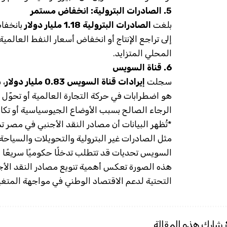
5. الصادرات البترولية: انخفاض مستمر
بلغت
الصادرات البترولية
1.18 مليار دولار
بانخفا
إلى تراجع الإنتاج أو انخفاض أسعار النفط العالمي
المحلي المتزايد.
6. قناة السويس
سجلت
إيرادات قناة السويس
0.83 مليار دولار
، 
هو اضطرابات في حركة التجارة العالمية أو تحوّ
الرجاء الصالح بسبب الأوضاع الجيوسياسية أو تكال
*تُظهر البيانات أن مصادر النقد الأجنبي في مصر ت
مثل الصادرات غير البترولية والتحويلات والسياحة 
السويس تحديات قد تتطلب تدخلًا حكوميًا سريعًا لت
هذه الصورة تعكس أهمية تنويع مصادر النقد الأجنب
التحتية لدعم الاقتصاد الوطني في مواجهة المتغير
شارك هذه المقالة