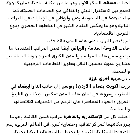
احتلت
مسقط
المركز الأول وهو ما يبرز مكانة سلطنة عمان كوجهة
تجمع بين الاستقرار البيئي والثقافي مع الخدمات الحديثة. كما
جاءت
جدة
في السعودية و
دبي
و
أبوظبي
في الإمارات في المراتب
التالية وهو ما يعكس التقدم الكبير في التخطيط الحضري وتنوع
الفرص الاقتصادية.
لم يقتصر الترتيب على هذه المدن فقط فقد
جاءت
الدوحة
المنامة
و
الرياض
أيضًا ضمن المراتب المتقدمة ما
يوضح سعي هذه العواصم والمدن الكبرى لتعزيز جودة الحياة عبر
مشاريع تنموية تحسين النقل وتطوير القطاعات الترفيهية
والصحية.
مدن
عربية أخرى بارزة
برزت
الكويت
و
عمان (الأردن)
و
تونس
إلى جانب
الدار البيضاء
في
المغرب و
بيروت
في لبنان. هذه المدن تعكس مزيجًا بين التاريخ
العريق والحياة المعاصرة على الرغم من التحديات الاقتصادية
والسياسية.
احتلت كل من
الإسكندرية
و
القاهرة
مراتب ضمن القائمة وهو ما
يبرز مكانتهما كمراكز ثقافية وحضارية كبرى في العالم العربي، رغم
الضغوط السكانية الكبيرة والتحديات المتعلقة بالبنية التحتية.