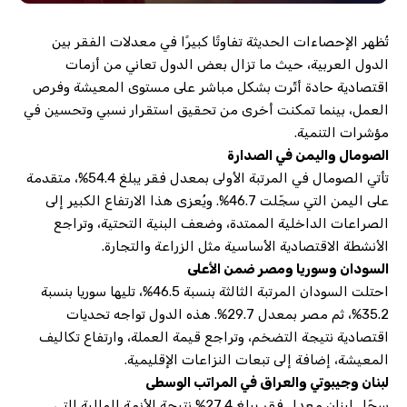
تُظهر الإحصاءات الحديثة تفاوتًا كبيرًا في معدلات الفقر بين
الدول العربية، حيث ما تزال بعض الدول تعاني من أزمات
اقتصادية حادة أثّرت بشكل مباشر على مستوى المعيشة وفرص
العمل، بينما تمكنت أخرى من تحقيق استقرار نسبي وتحسين في
مؤشرات التنمية.
الصومال واليمن في الصدارة
تأتي الصومال في المرتبة الأولى بمعدل فقر يبلغ 54.4%، متقدمة
على اليمن التي سجّلت 46.7%. ويُعزى هذا الارتفاع الكبير إلى
الصراعات الداخلية الممتدة، وضعف البنية التحتية، وتراجع
الأنشطة الاقتصادية الأساسية مثل الزراعة والتجارة.
السودان وسوريا ومصر ضمن الأعلى
احتلت السودان المرتبة الثالثة بنسبة 46.5%، تليها سوريا بنسبة
35.2%، ثم مصر بمعدل 29.7%. هذه الدول تواجه تحديات
اقتصادية نتيجة التضخم، وتراجع قيمة العملة، وارتفاع تكاليف
المعيشة، إضافة إلى تبعات النزاعات الإقليمية.
لبنان وجيبوتي والعراق في المراتب الوسطى
سجّل لبنان معدل فقر يبلغ 27.4% نتيجة الأزمة المالية التي