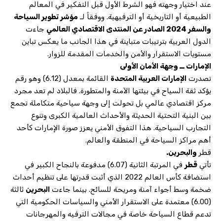
عند اختيار وجهته فهو الشرط الأول قبل التفكير في المعالم
الطبيعية أو التاريخية أو الترفيهية. ووفقاً لـ
مؤشر تطوير السياحة
والسفر 2024 الصادر عن المنتدى الاقتصادي العالمي
جاءت
الدول العربية بترتيبات متباينة في هذا الجانب ما يعكس تباين
مستويات الاستقرار والأمن والخدمات المقدمة للزوار.
الإمارات ــ وجهة الأمان الأولى
تصدرت
الإمارات العربية المتحدة
القائمة بمعدل (6.12) وهو رقم
يؤكد ثقة السياح في بيئتها الآمنة والمتطورة. فالبلاد لم تعد مجرد
مركز اقتصادي عالمي بل تحولت إلى وجهة سياحية متكاملة تجمع
بين البنية التحتية الحديثة والأحداث العالمية الكبرى وتنوع
التجارب السياحية. هذا التفوق الأمني يعزز صورة الإمارات كأحد
أهم مراكز السياحة في المنطقة والعالم.
قطر
والبحرين.
تأتي
قطر
في المرتبة الثانية (6.07) مدفوعة بالنجاح الكبير في
استضافة كأس العالم 2022 الذي أثبت قدرتها على تنظيم أحداث
ضخمة وسط أجواء آمنة ومريحة للسائح. بينما جاءت
البحرين
ثالثة
(6.00) معتمدة على الاستقرار الأمني والسياسات الحكومية التي
تدعم قطاع السياحة خاصة في مجالات الترفيه والمهرجانات