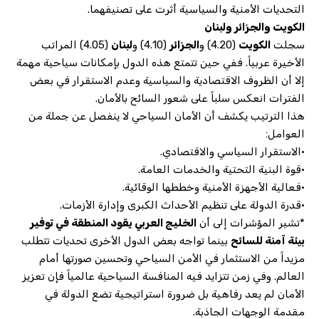
التحديات الأمنية والسياسية أثرت على تصنيفهما.
الكويت والجزائر ولبنان
سجلت
الكويت
(4.20) و
الجزائر
(4.10) و
لبنان
(4.05) المراتب
الأخيرة عربياً. ففي حين تتمتع هذه الدول بإمكانات سياحية مهمة
إلا أن الظروف الاقتصادية والسياسية وعدم الاستقرار في بعض
الفترات انعكس سلباً على شعور السائح بالأمان.
هذا الترتيب يكشف أن الأمان السياحي لا ينفصل عن جملة من
العوامل:
•الاستقرار السياسي والاقتصادي.
•قوة البنية التحتية والخدمات العامة.
•فعالية الأجهزة الأمنية وخططها الوقائية.
•قدرة الدولة على تنظيم الأحداث الكبرى وإدارة الأزمات.
*تشير المؤشرات إلى أن
الخليج العربي يقود المنطقة في توفير
بيئة آمنة للسائح
بينما تواجه بعض الدول الأخرى تحديات تتطلب
مزيداً من الاستثمار في الأمن السياحي وتحسين صورتها أمام
العالم. وفي زمن تتزايد فيه المنافسة السياحية عالمياً فإن تعزيز
الأمان لم يعد رفاهية بل ضرورة استراتيجية تضع الدولة في
مقدمة الوجهات الجاذبة.