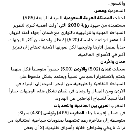
والتسوق.
السعودية
ومصر.
احتلت
المملكة العربية السعودية
المرتبة الرابعة (5.85)
مستفيدة من جهود
رؤية 2030
التي أولت أهمية كبرى لتطوير
السياحة الدينية والترفيهية بالتوازي مع ضمان أجواء آمنة للزوار.
أما
مصر
فجاءت خامسة (5.20) إذ تظل واحدة من أكثر الوجهات
جذباً بفضل آثارها وتاريخها لكن صورتها الأمنية تحتاج إلى تعزيز
أكبر في الأسواق العالمية.
عمان والأردن
سجلت
عُمان
(5.02) و
الأردن
(5.00) حضوراً متوسطاً فكل منهما
يتمتع بالاستقرار السياسي نسبياً ويعتمد بشكل ملحوظ على
السياحة الثقافية والطبيعية. من البحر الميت إلى البتراء في
الأردن ومن الجبال والوديان في عُمان تشكل هذه الوجهات خياراً
آمناً نسبياً للسياح الباحثين عن الهدوء.
المغرب
العربي بين الجاذبية والتحديات
في شمال إفريقيا جاء
المغرب
(4.85) و
تونس
(4.30) بمراكز
متوسطة إلى متأخرة رغم تمتعهما بمقومات سياحية استثنائية من
تراث تاريخي وشواطئ خلابة وأسواق تقليدية. إلا أن بعض